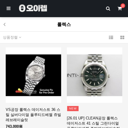
0
롤렉스
상품정렬
NEW
VS공장 롤렉스 데이저스트 36 스
틸 실버다이얼 플루티드베젤 쥬빌
[26.01 UP] CLEAN공장 롤렉스
레브레이슬릿
데이저스트 41 스틸 그린다이얼
743,000원