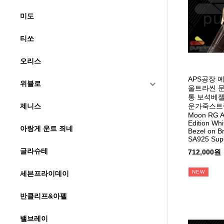
미도
티쏘
오리스
APS공장 
위블로
울트라씬 
통 보석베
운가죽스트랩 M
제니스
Moon RG A
Edition Wh
아랑게 운트 죄네
Bezel on B
SA925 Sup
글라슈테
712,000원
NEW
세븐프라이데이
반클리프&아펠
밸브레이