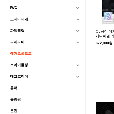
IWC
오데마피게
파텍필립
Q8공장 예
개다이얼 
파네라이
672,000원
예거르쿨트르
브라이틀링
태그호이어
튜더
블랑팡
론진