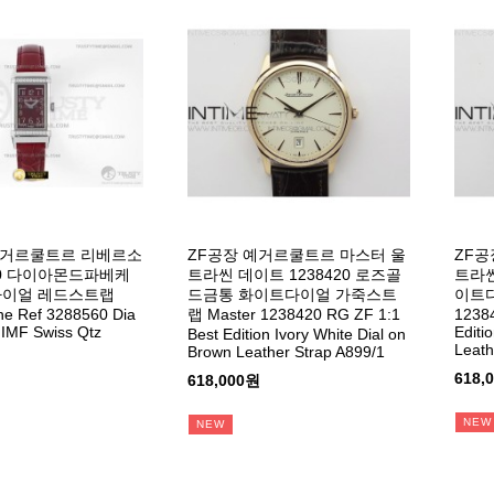
예거르쿨트르 리베르소
ZF공장 예거르쿨트르 마스터 울
ZF공
560 다이아몬드파베케
트라씬 데이트 1238420 로즈골
트라씬
다이얼 레드스트랩
드금통 화이트다이얼 가죽스트
이트다
ne Ref 3288560 Dia
랩 Master 1238420 RG ZF 1:1
12384
IMF Swiss Qtz
Editio
Best Edition Ivory White Dial on
Leath
Brown Leather Strap A899/1
618,
618,000원
NEW
NEW