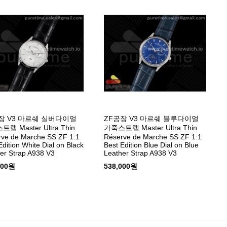
장 V3 마르쉐 실버다이얼
ZF공장 V3 마르쉐 블루다이얼
랩 Master Ultra Thin
가죽스트랩 Master Ultra Thin
ve de Marche SS ZF 1:1
Réserve de Marche SS ZF 1:1
Edition White Dial on Black
Best Edition Blue Dial on Blue
er Strap A938 V3
Leather Strap A938 V3
000원
538,000원