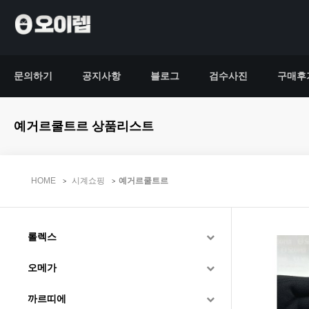
문의하기
공지사항
블로그
검수사진
구매후
예거르쿨트르 상품리스트
HOME
시계쇼핑
예거르쿨트르
롤렉스
오메가
까르띠에