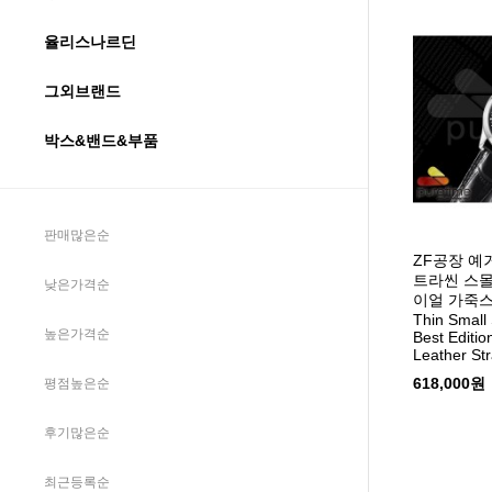
율리스나르딘
그외브랜드
박스&밴드&부품
판매많은순
ZF공장 예
트라씬 스
낮은가격순
이얼 가죽스트랩
Thin Small
높은가격순
Best Editio
Leather St
618,000원
평점높은순
후기많은순
최근등록순