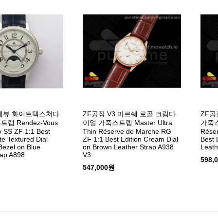
랑데뷰 화이트텍스쳐다
ZF공장 V3 마르쉐 로골 크림다
ZF공
랩 Rendez-Vous
이얼 가죽스트랩 Master Ultra
가죽스트
y SS ZF 1:1 Best
Thin Réserve de Marche RG
Réser
te Textured Dial
ZF 1:1 Best Edition Cream Dial
Best 
ezel on Blue
on Brown Leather Strap A938
Leath
rap A898
V3
598,
547,000원