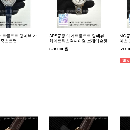
거르쿨트르 랑데뷰 자
APS공장 예거르쿨트르 랑데뷰
MG공
가죽스트랩
화이트텍스쳐다이얼 브레이슬릿
이스
678,000원
697,
NEW