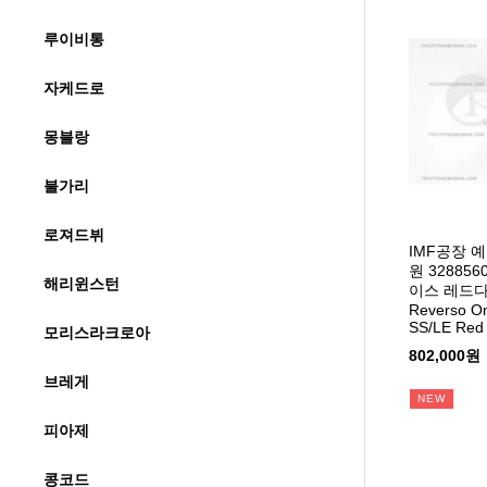
루이비통
자케드로
몽블랑
불가리
로져드뷔
IMF공장 
원 3288
해리윈스턴
이스 레드
Reverso O
SS/LE Red 
모리스라크로아
802,000원
브레게
NEW
피아제
콩코드