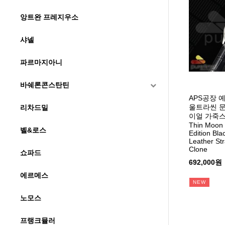
앙트완 프레지우소
샤넬
파르마지아니
바쉐론콘스탄틴
APS공장 
울트라씬 
리차드밀
이얼 가죽스트랩
Thin Moon 
벨&로스
Edition Bla
Leather St
Clone
쇼파드
692,000원
에르메스
NEW
노모스
프랭크뮬러