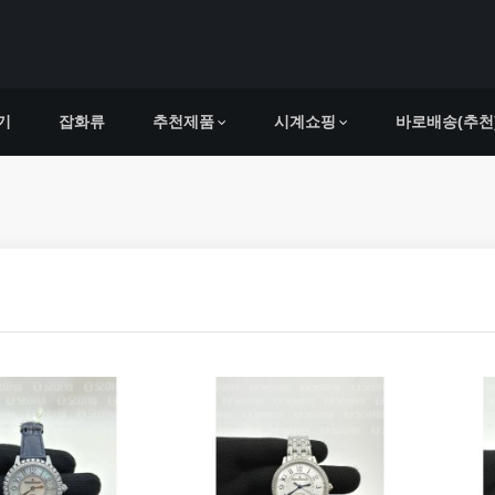
기
잡화류
추천제품
시계쇼핑
바로배송(추천