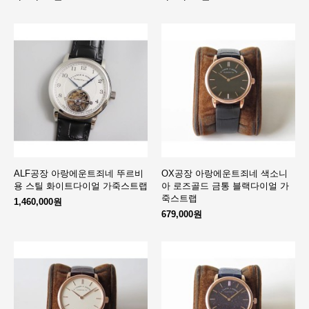
ALF공장 아랑에운트죄네 뚜르비
OX공장 아랑에운트죄네 색소니
용 스틸 화이트다이얼 가죽스트랩
아 로즈골드 금통 블랙다이얼 가
죽스트랩
1,460,000원
679,000원