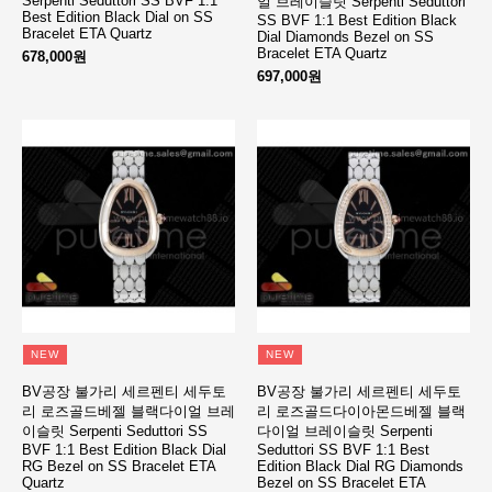
Serpenti Seduttori SS BVF 1:1
얼 브레이슬릿 Serpenti Seduttori
Best Edition Black Dial on SS
SS BVF 1:1 Best Edition Black
Bracelet ETA Quartz
Dial Diamonds Bezel on SS
Bracelet ETA Quartz
678,000원
697,000원
NEW
NEW
BV공장 불가리 세르펜티 세두토
BV공장 불가리 세르펜티 세두토
리 로즈골드베젤 블랙다이얼 브레
리 로즈골드다이아몬드베젤 블랙
이슬릿 Serpenti Seduttori SS
다이얼 브레이슬릿 Serpenti
BVF 1:1 Best Edition Black Dial
Seduttori SS BVF 1:1 Best
RG Bezel on SS Bracelet ETA
Edition Black Dial RG Diamonds
Quartz
Bezel on SS Bracelet ETA