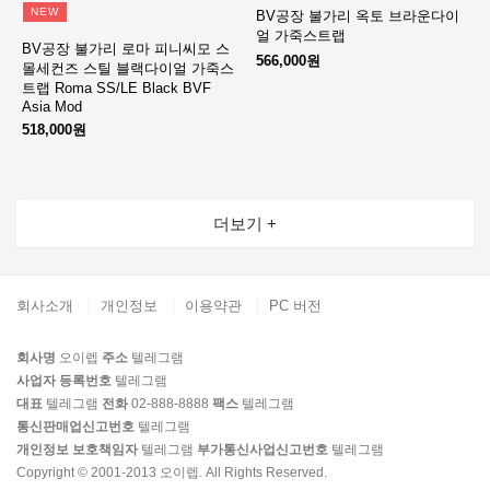
NEW
BV공장 불가리 옥토 브라운다이
얼 가죽스트랩
BV공장 불가리 로마 피니씨모 스
566,000원
몰세컨즈 스틸 블랙다이얼 가죽스
트랩 Roma SS/LE Black BVF
Asia Mod
518,000원
더보기 +
회사소개
개인정보
이용약관
PC 버전
회사명
오이렙
주소
텔레그램
사업자 등록번호
텔레그램
대표
텔레그램
전화
02-888-8888
팩스
텔레그램
통신판매업신고번호
텔레그램
개인정보 보호책임자
텔레그램
부가통신사업신고번호
텔레그램
Copyright © 2001-2013 오이렙. All Rights Reserved.