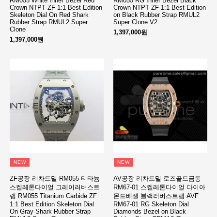
RM055 White Inner Bezel Red
RM055 RG Inner Bezel Black
Crown NTPT ZF 1:1 Best Edition
Crown NTPT ZF 1:1 Best Edition
Skeleton Dial On Red Shark
on Black Rubber Strap RMUL2
Rubber Strap RMUL2 Super
Super Clone V2
Clone
1,397,000원
1,397,000원
NEW
NEW
ZF공장 리차드밀 RM055 티타늄
AV공장 리차드밀 로즈골드금통
스켈레톤다이얼 그레이러버스트
RM67-01 스켈레톤다이얼 다이아
랩 RM055 Titanium Carbide ZF
몬드베젤 블랙러버스트랩 AVF
1:1 Best Edition Skeleton Dial
RM67-01 RG Skeleton Dial
On Gray Shark Rubber Strap
Diamonds Bezel on Black