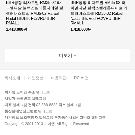
BBR공장 리차드밀 RM35-02 라
BBR공장 리차드밀 RM35-02 라
파엘나달 블랙스켈레톤다이얼 블
파엘나달 블랙스켈레톤다이얼 레
랙러버스트랩 RM35-02 Rafael
드러버스트랩 RM35-02 Rafael
Nadal Blk/Blk FC/VRU BBR
Nadal Blk/Red FC/VRU BBR
RMAL1
RMAL1
1,418,000원
1,418,000원
더보기 +
회사소개
개인정보
이용약관
PC 버전
회사명
오이렙
주소
텔레그램
사업자 등록번호
텔레그램
대표
텔레그램
전화
02-888-8888
팩스
텔레그램
통신판매업신고번호
텔레그램
개인정보 보호책임자
텔레그램
부가통신사업신고번호
텔레그램
Copyright © 2001-2013 오이렙. All Rights Reserved.