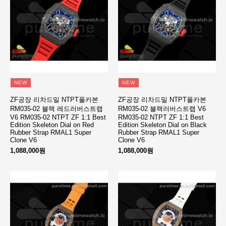
NEW
NEW
ZF공장 리차드밀 NTPT풀카본
ZF공장 리차드밀 NTPT풀카본
RM035-02 블랙 레드러버스트랩
RM035-02 블랙러버스트랩 V6
V6 RM035-02 NTPT ZF 1:1 Best
RM035-02 NTPT ZF 1:1 Best
Edition Skeleton Dial on Red
Edition Skeleton Dial on Black
Rubber Strap RMAL1 Super
Rubber Strap RMAL1 Super
Clone V6
Clone V6
1,088,000원
1,088,000원