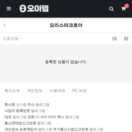
0
모리스라크로아
상품정렬
등록된 상품이 없습니다.
회사소개
개인정보
이용약관
PC 버전
회사명
오이렙
주소
텔레그램
사업자 등록번호
텔레그램
대표
텔레그램
전화
02-888-8888
팩스
텔레그램
통신판매업신고번호
텔레그램
개인정보 보호책임자
텔레그램
부가통신사업신고번호
텔레그램