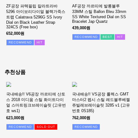
ZF공장 파텍필립 칼라트라바
AF공장 까르띠에 발롱블루
5296 아이보리다이얼 블랙가죽스
33MM 스틸 Ballon Bleu 33mm
SS White Textured Dial on SS
트랩 Calatrava 5296G SS Ivory
Bracelet Jap Quartz
Dial on Black Leather Strap
324CS (Free box)
439,000원
652,000원
RECOMMEND
BEST
HIT
RECOMMEND
HIT
추천상품
국내배송!! V6공장 까르띠에 산토
국내배송!! VS공장 롤렉스 GMT
스 2018 미디움 스틸 화이트다이
마스터2 펩시 스틸 레드블루베젤
얼 스마트링크브레이슬릿 (고유번
쥬빌레브레이슬릿 3285 v1 (고유
호 ws1)
번호 0S185)
623,000원
762,000원
RECOMMEND
SOLD OUT
RECOMMEND