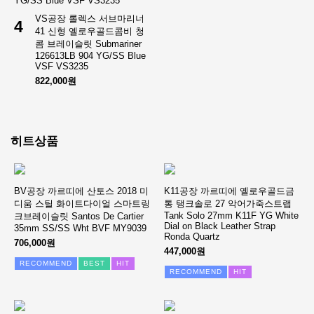
VS공장 롤렉스 서브마리너
4
41 신형 옐로우골드콤비 청
콤 브레이슬릿 Submariner
126613LB 904 YG/SS Blue
VSF VS3235
822,000원
히트상품
BV공장 까르띠에 산토스 2018 미
K11공장 까르띠에 옐로우골드금
디움 스틸 화이트다이얼 스마트링
통 탱크솔로 27 악어가죽스트랩
Tank Solo 27mm K11F YG White
크브레이슬릿 Santos De Cartier
Dial on Black Leather Strap
35mm SS/SS Wht BVF MY9039
Ronda Quartz
706,000원
447,000원
RECOMMEND
BEST
HIT
RECOMMEND
HIT