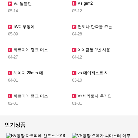
Vs gmt2
Vs 윔블던
H
H
05-14
05-12
IWC 부엉이
언제나 만족을 주는…
H
H
05-09
04-28
까르띠에 탱크 머스…
데데금통 1년 사용…
H
H
04-27
04-12
레이디 28mm 데…
vs 데이저스트 3…
H
H
04-01
03-10
까르띠에 탱크 머스…
Vs세라토나 후기입…
H
H
02-01
01-31
인기상품